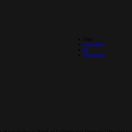
Tags:
Geopolítica
Irã
Testemunho
es de narcotráfico no Brasil, na Colômbia e na Venezuela? Descubra o q