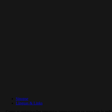
Sinopse
Línguas & Links
Como as organizações terroristas internacionais se associam às red