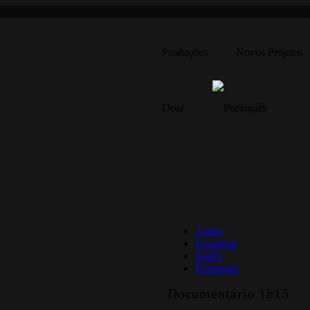
Produções
Novos Projetos
Doar
Pacto Invisível
Árabe
Espanhol
Inglês
Português
Documentário
1h15