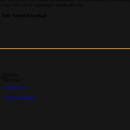
sua vida a levar esperança a outras pessoas.
Date Added
Download
e
Tayná
dio
Soares
hado
Produtor
ction
Executivo
CONTATO
QUEM SOMOS