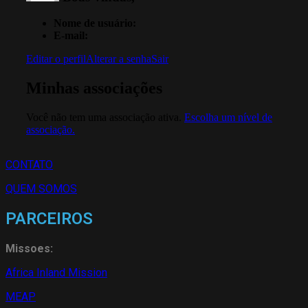
Nome de usuário:
E-mail:
Editar o perfil
Alterar a senha
Sair
Minhas associações
Você não tem uma associação ativa.
Escolha um nível de
associação.
CONTATO
QUEM SOMOS
PARCEIROS
Missoes:
Africa Inland Mission
MEAP