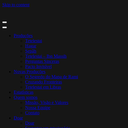
Skip to content
Produções
Tetelestai
Hagar
Sepâh
Tetelestai – Ibn Massih
Perguntas Sinceras
Pacto Invisível
Novas Produções
O Segredo do Mapa de Rami
Cruzando Fronteiras
Tetelestai em Libras
Estatísticas
Quem somos
Missão, Visão e Valores
Nossa Equipe
Contato
Doar
Doar