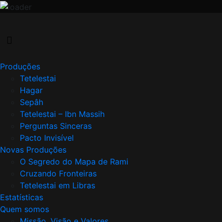
Skip
to
content
Produções
Tetelestai
Hagar
Sepâh
Tetelestai – Ibn Massih
Perguntas Sinceras
Pacto Invisível
Novas Produções
O Segredo do Mapa de Rami
Cruzando Fronteiras
Tetelestai em Libras
Estatísticas
Quem somos
Missão, Visão e Valores