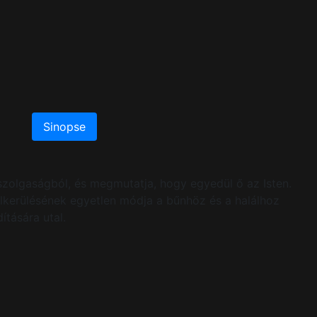
Sinopse
bszolgaságból, és megmutatja, hogy egyedül ő az Isten.
l elkerülésének egyetlen módja a bűnhöz és a halálhoz
ítására utal.