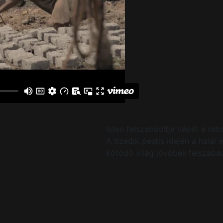
Isten felszabadítja népét a ra
A tizedik pestis idején a halá
kötődő világ jövőbeli felszabad