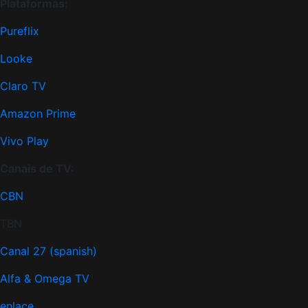
Plataformas:
Pureflix
Looke
Claro TV
Amazon Prime
Vivo Play
Canais de TV:
CBN
TBN
Canal 27 (spanish)
Alfa & Omega TV
enlace