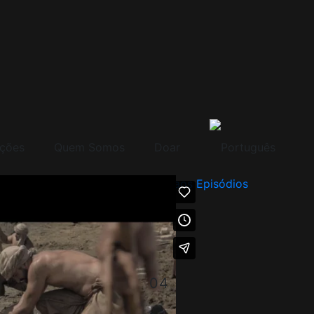
ções
Quem Somos
Doar
Voltar aos Episódios
4. EPIZÓD: A S
04