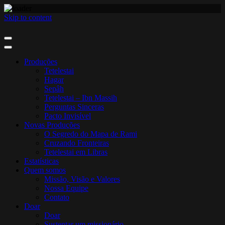
Skip to content
Produções
Tetelestai
Hagar
Sepâh
Tetelestai – Ibn Massih
Perguntas Sinceras
Pacto Invisível
Novas Produções
O Segredo do Mapa de Rami
Cruzando Fronteiras
Tetelestai em Libras
Estatísticas
Quem somos
Missão, Visão e Valores
Nossa Equipe
Contato
Doar
Doar
Sustentar um missionário