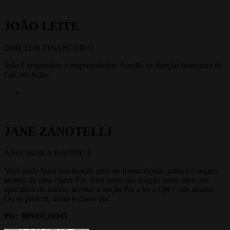
JOÃO LEITE
DIRETOR FINANCEIRO
João é empresário e empreendedor. Auxilia na direção financeira da
Luz em Ação.
JANE ZANOTELLI
ASSESSORA JURÍDICA
Você pode fazer sua doação para de forma rápida, prática e segura
através de uma chave Pix. Para fazer sua doação basta abrir seu
aplicativo do banco, acessar a opção Pix e ler o QR Code abaixo.
Ou se preferir, insira a chave pix.
Pix:
00935126945