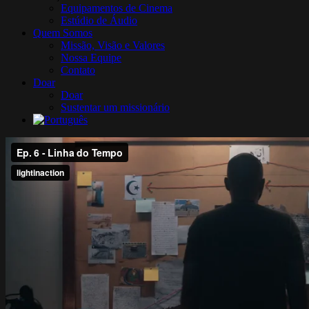
Equipamentos de Cinema
Estúdio de Áudio
Quem Somos
Missão, Visão e Valores
Nossa Equipe
Contato
Doar
Doar
Sustentar um missionário