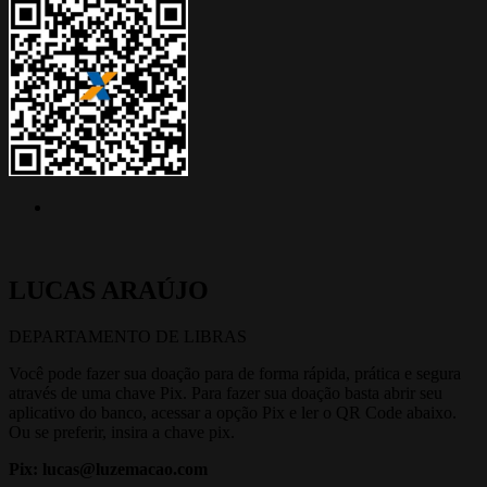
LUCAS ARAÚJO
DEPARTAMENTO DE LIBRAS
Você pode fazer sua doação para de forma rápida, prática e segura
através de uma chave Pix. Para fazer sua doação basta abrir seu
aplicativo do banco, acessar a opção Pix e ler o QR Code abaixo.
Ou se preferir, insira a chave pix.
Pix: lucas@luzemacao.com