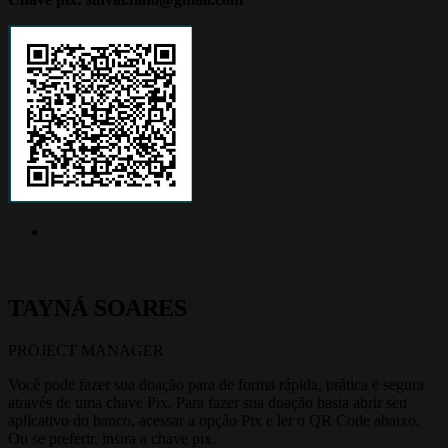
TAYNÁ
SOARES
PROJECT MANAGER
Você pode fazer sua doação para de forma rápida, prática e segura
através de uma chave Pix. Para fazer sua doação basta abrir seu
aplicativo do banco, acessar a opção Pix e ler o QR Code abaixo.
Ou se preferir, insira a chave pix.