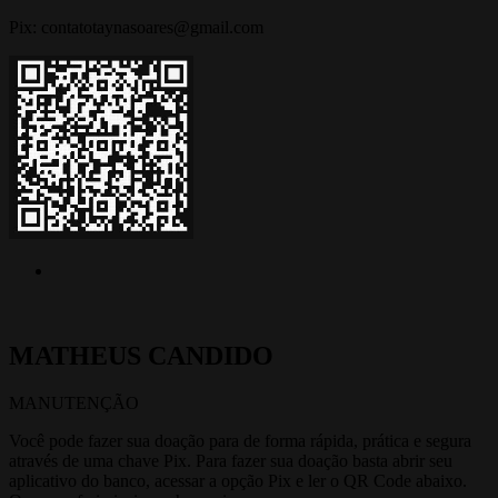
Pix: contatotaynasoares@gmail.com
MATHEUS CANDIDO
MANUTENÇÃO
Você pode fazer sua doação para de forma rápida, prática e segura
através de uma chave Pix. Para fazer sua doação basta abrir seu
aplicativo do banco, acessar a opção Pix e ler o QR Code abaixo.