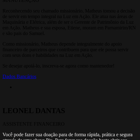
MANUTENÇÃO
Reconhecendo seu chamado missionário, Matheus tomou a decisão
de servir em tempo integral na Luz em Ação. Ele atua nas áreas de
Maquinária e Elétrica, além de ser o Gerente de Patrimônio da Luz
em Ação. Matheus e sua esposa, Etiene, moram em Parnamirim/RN
e são pais do Samuel.
Como missionário, Matheus depende integralmente do apoio
financeiro de parceiros que contribuem para que ele possa servir
com seus dons e habilidades na Luz em Ação.
Se desejar apoiá-lo, inscreva-se agora como mantenedor!
Dados Bancários
LEONEL DANTAS
ASSISTENTE FINANCEIRO
Você pode fazer sua doação para de forma rápida, prática e segura