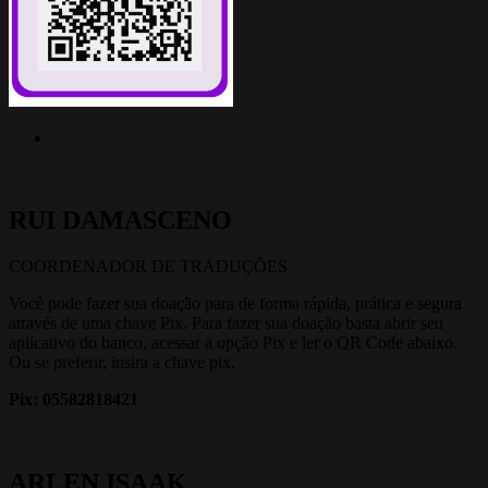
RUI DAMASCENO
COORDENADOR DE TRADUÇÕES
Você pode fazer sua doação para de forma rápida, prática e segura
através de uma chave Pix. Para fazer sua doação basta abrir seu
aplicativo do banco, acessar a opção Pix e ler o QR Code abaixo.
Ou se preferir, insira a chave pix.
Pix: 05582818421
ARLEN ISAAK