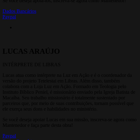
Se você deseja apoiá-los, inscreva-se agora como Mantenedor!
Dados Bancários
Paypal
LUCAS ARAÚJO
INTÉRPRETE DE LIBRAS
Lucas atua como intérprete na Luz em Ação e é o coordenador da
versão do projeto Tetelestai em Libras. Além disso, também
colabora com a Loja Luz em Ação. Formado em Teologia pelo
Instituto Bíblico Peniel, é missionário enviado pela Igreja Batista de
Macaíba. Seu trabalho missionário é totalmente sustentado por
parceiros que, por meio de suas contribuições, tornam possível que
ele exerça seus dons e habilidades no ministério.
Se você deseja apoiar Lucas em sua missão, inscreva-se agora como
Mantenedor e faça parte desta obra!
Paypal