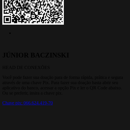
JÚNIOR BACZINSKI
HEAD DE CONEXÕES
Você pode fazer sua doação para de forma rápida, prática e segura
através de uma chave Pix. Para fazer sua doação basta abrir seu
aplicativo do banco, acessar a opção Pix e ler o QR Code abaixo.
Ou se preferir, insira a chave pix.
Chave pix: 066.624.419-70