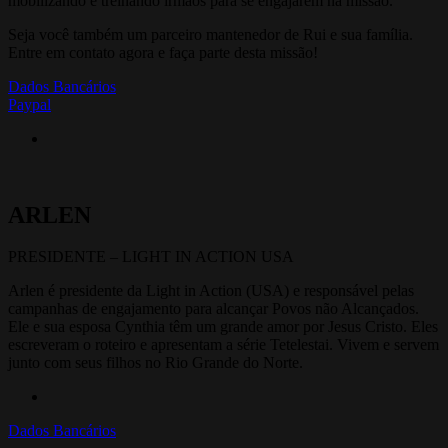
mobilizando e treinando irmãos para se engajarem na missão.
Seja você também um parceiro mantenedor de Rui e sua família.
Entre em contato agora e faça parte desta missão!
Dados Bancários
Paypal
ARLEN
PRESIDENTE – LIGHT IN ACTION USA
Arlen é presidente da Light in Action (USA) e responsável pelas
campanhas de engajamento para alcançar Povos não Alcançados.
Ele e sua esposa Cynthia têm um grande amor por Jesus Cristo. Eles
escreveram o roteiro e apresentam a série Tetelestai. Vivem e servem
junto com seus filhos no Rio Grande do Norte.
Dados Bancários