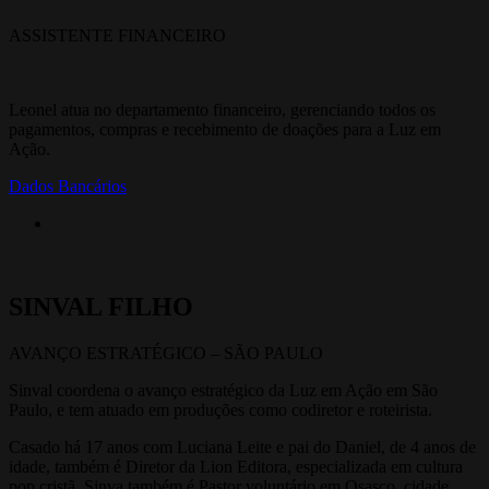
ASSISTENTE FINANCEIRO
Leonel atua no departamento financeiro, gerenciando todos os
pagamentos, compras e recebimento de doações para a Luz em
Ação.
Dados Bancários
SINVAL FILHO
AVANÇO ESTRATÉGICO – SÃO PAULO
Sinval coordena o avanço estratégico da Luz em Ação em São
Paulo, e tem atuado em produções como codiretor e roteirista.
Casado há 17 anos com Luciana Leite e pai do Daniel, de 4 anos de
idade, também é Diretor da Lion Editora, especializada em cultura
pop cristã. Sinva também é Pastor voluntário em Osasco, cidade