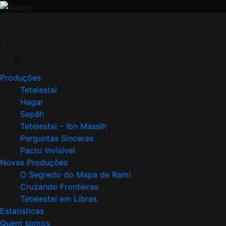
Skip
to
content
Produções
Tetelestai
Hagar
Sepâh
Tetelestai – Ibn Massih
Perguntas Sinceras
Pacto Invisível
Novas Produções
O Segredo do Mapa de Rami
Cruzando Fronteiras
Tetelestai em Libras
Estatísticas
Quem somos