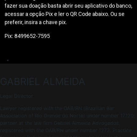
fazer sua doação basta abrir seu aplicativo do banco,
acessar a opção Pix e ler o QR Code abaixo. Ou se
preferir, insira a chave pix.
Pix: 8499652-7595
GABRIEL ALMEIDA
Legal Director
Lawyer registered with the OAB/RN (Brazilian Bar
Association of Rio Grande do Norte) under number 17.120;
partner at the law firm Gabriel Almeida Advogados,
registered with the OAB/RN under number 1273. Practice