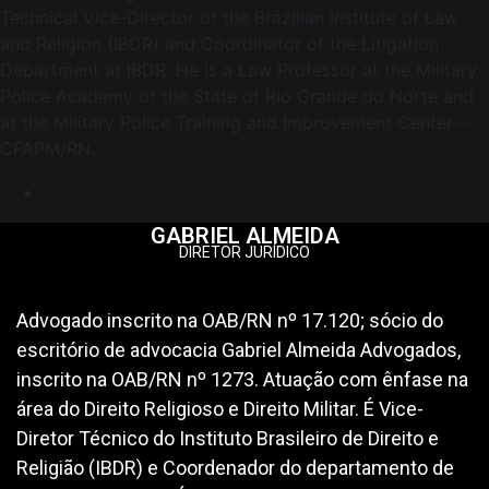
Technical Vice-Director of the Brazilian Institute of Law
and Religion (IBDR) and Coordinator of the Litigation
Department at IBDR. He is a Law Professor at the Military
Police Academy of the State of Rio Grande do Norte and
at the Military Police Training and Improvement Center –
CFAPM/RN.
GABRIEL ALMEIDA
DIRETOR JURÍDICO
Advogado inscrito na OAB/RN nº 17.120; sócio do
escritório de advocacia Gabriel Almeida Advogados,
inscrito na OAB/RN nº 1273. Atuação com ênfase na
área do Direito Religioso e Direito Militar. É Vice-
Diretor Técnico do Instituto Brasileiro de Direito e
Religião (IBDR) e Coordenador do departamento de