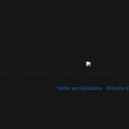
ções
Quem Somos
Doar
Voltar aos Episódios
Próximo E
1:ي البدء (AR-1)