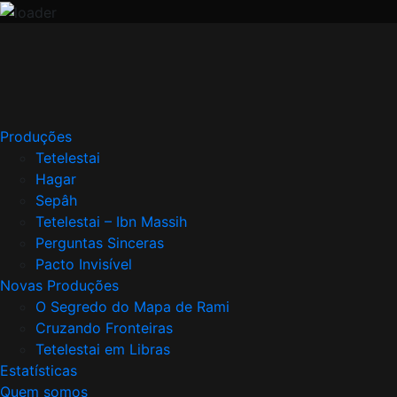
Skip
to
content
Produções
Tetelestai
Hagar
Sepâh
Tetelestai – Ibn Massih
Perguntas Sinceras
Pacto Invisível
Novas Produções
O Segredo do Mapa de Rami
Cruzando Fronteiras
Tetelestai em Libras
Estatísticas
Quem somos