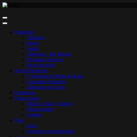
Skip
to
content
Produções
Tetelestai
Hagar
Sepâh
Tetelestai – Ibn Massih
Perguntas Sinceras
Pacto Invisível
Novas Produções
O Segredo do Mapa de Rami
Cruzando Fronteiras
Tetelestai em Libras
Estatísticas
Quem somos
Missão, Visão e Valores
Nossa Equipe
Contato
Doar
Doar
Sustentar um missionário