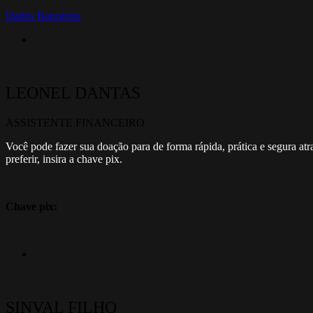
Dados Bancários
LEONEL DANTAS
ASSISTENTE FINANCEIRO
Você pode fazer sua doação para de forma rápida, prática e segura at
preferir, insira a chave pix.
Chave pix:
SINVAL FILHO