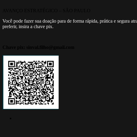
AVANÇO ESTRATÉGICO – SÃO PAULO
Você pode fazer sua doação para de forma rápida, prática e segura at
preferir, insira a chave pix.
Chave pix: sinval.filho@gmail.com