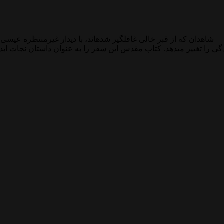
شاهدان که از قبر خالی غافلگیر شدهاند، با دیدار غیرمنتظره عیسی 
گی را تغییر میدهد. کتاب مقدس این سفر را به عنوان داستان نجات اب