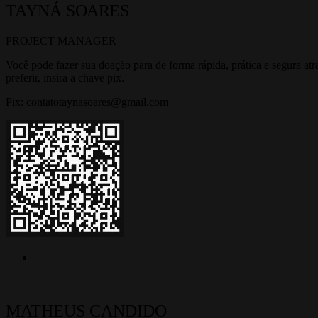
TAYNÁ
SOARES
PROJECT MANAGER
Você pode fazer sua doação para de forma rápida, prática e segura at
preferir, insira a chave pix.
Pix: contatotaynasoares@gmail.com
MATHEUS CANDIDO