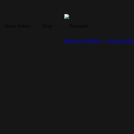
Quem Somos
Doar
Voltar aos Episódios
Próximo Epis
7: بره خدا (FA-7)