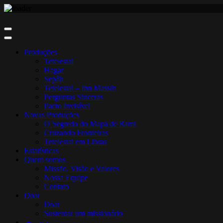
Skip
to
content
Produções
Tetelestai
Hagar
Sepâh
Tetelestai – Ibn Massih
Perguntas Sinceras
Pacto Invisível
Novas Produções
O Segredo do Mapa de Rami
Cruzando Fronteiras
Tetelestai em Libras
Estatísticas
Quem somos
Missão, Visão e Valores
Nossa Equipe
Contato
Doar
Doar
Sustentar um missionário