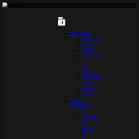
Skip
to
content
Produções
Tetelestai
Hagar
Sepâh
Tetelestai
–
Ibn
Massih
Perguntas
Sinceras
Pacto
Invisível
Novas
Produções
O
Segredo
do
Mapa
de