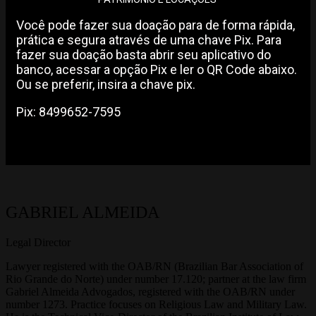
Você pode fazer sua doação para de forma rápida,
prática e segura através de uma chave Pix. Para
fazer sua doação basta abrir seu aplicativo do
banco, acessar a opção Pix e ler o QR Code abaixo.
Ou se preferir, insira a chave pix.
Pix: 8499652-7595
GABRIEL ALMEIDA
Legal Director
Lawyer registered with the OAB/RN (Brazilian Bar Association of
Rio Grande do Norte) under number 17.120; partner at the law firm
Gabriel Almeida Advogados, registered with the OAB/RN under
number 1273. Practice focuses on Religious Law and Military Law.