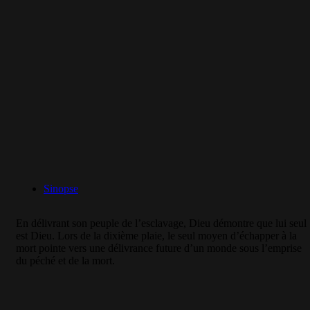
4 – La Délivrance (FR-4)
Sinopse
En délivrant son peuple de l’esclavage, Dieu démontre que lui seul
est Dieu. Lors de la dixième plaie, le seul moyen d’échapper à la
mort pointe vers une délivrance future d’un monde sous l’emprise
du péché et de la mort.