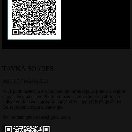
TAYNÁ
SOARES
PROJECT MANAGER
Você pode fazer sua doação para de forma rápida, prática e segura
através de uma chave Pix. Para fazer sua doação basta abrir seu
aplicativo do banco, acessar a opção Pix e ler o QR Code abaixo.
Ou se preferir, insira a chave pix.
Pix: contatotaynasoares@gmail.com