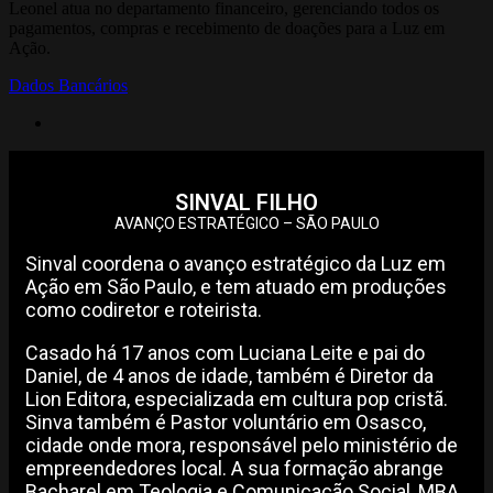
Leonel atua no departamento financeiro, gerenciando todos os
pagamentos, compras e recebimento de doações para a Luz em
Ação.
Dados Bancários
SINVAL FILHO
AVANÇO ESTRATÉGICO – SÃO PAULO
Sinval coordena o avanço estratégico da Luz em
Ação em São Paulo, e tem atuado em produções
como codiretor e roteirista.
Casado há 17 anos com Luciana Leite e pai do
Daniel, de 4 anos de idade, também é Diretor da
Lion Editora, especializada em cultura pop cristã.
Sinva também é Pastor voluntário em Osasco,
cidade onde mora, responsável pelo ministério de
empreendedores local. A sua formação abrange
Bacharel em Teologia e Comunicação Social, MBA