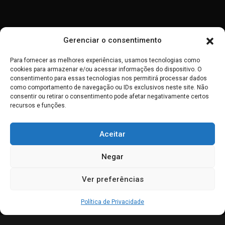
Word of Life Canada
Ethnos 360
Gerenciar o consentimento
JMM
Para fornecer as melhores experiências, usamos tecnologias como
cookies para armazenar e/ou acessar informações do dispositivo. O
consentimento para essas tecnologias nos permitirá processar dados
JMN
como comportamento de navegação ou IDs exclusivos neste site. Não
consentir ou retirar o consentimento pode afetar negativamente certos
recursos e funções.
Plataformas:
Aceitar
Pureflix
Negar
Looke
Ver preferências
Claro TV
Amazon Prime
Política de Privacidade
Vivo Play