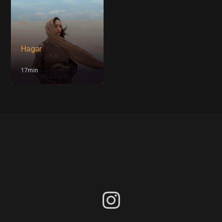
Hagar
17min