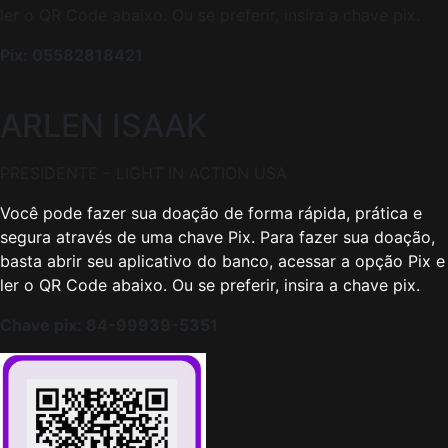
ler o QR Code abaixo. Ou se preferir, insira a chave pix.
Pix: 05582818421
ARLEN ISAAK
PRESIDENTE – LIGHT IN ACTION USA
Você pode fazer sua doação de forma rápida, prática e
segura através de uma chave Pix. Para fazer sua doação,
basta abrir seu aplicativo do banco, acessar a opção Pix e
ler o QR Code abaixo. Ou se preferir, insira a chave pix.
Chave pix: 84-99939-5351