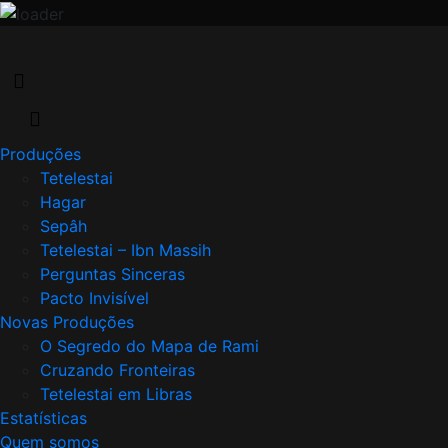
Skip
to
content
Produções
Tetelestai
Hagar
Sepâh
Tetelestai – Ibn Massih
Perguntas Sinceras
Pacto Invisível
Novas Produções
O Segredo do Mapa de Rami
Cruzando Fronteiras
Tetelestai em Libras
Estatísticas
Quem somos