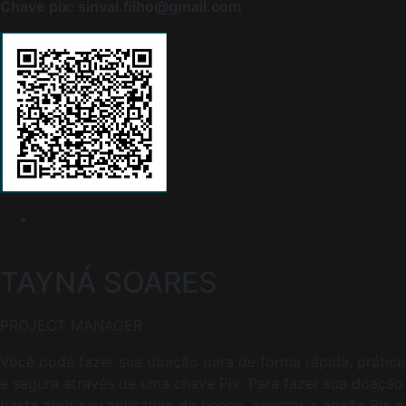
Chave pix: sinval.filho@gmail.com
TAYNÁ
SOARES
PROJECT MANAGER
Você pode fazer sua doação para de forma rápida, prática
e segura através de uma chave Pix. Para fazer sua doação
basta abrir seu aplicativo do banco, acessar a opção Pix e