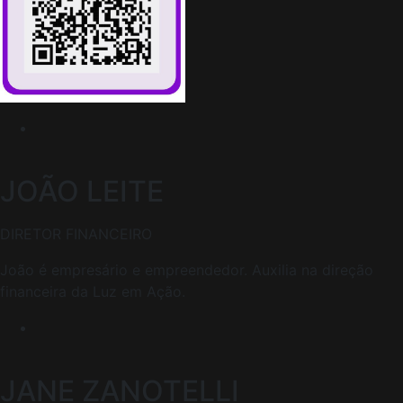
JOÃO LEITE
DIRETOR FINANCEIRO
João é empresário e empreendedor. Auxilia na direção
financeira da Luz em Ação.
JANE ZANOTELLI