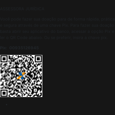
ASSESSORA JURÍDICA
Você pode fazer sua doação para de forma rápida, prática
e segura através de uma chave Pix. Para fazer sua doação
basta abrir seu aplicativo do banco, acessar a opção Pix e
ler o QR Code abaixo. Ou se preferir, insira a chave pix.
Pix:
00935126945