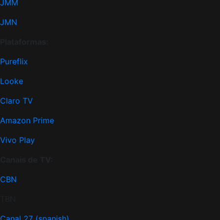
JMM
JMN
Plataformas:
Pureflix
Looke
Claro TV
Amazon Prime
Vivo Play
Canais de TV:
CBN
TBN
Canal 27 (spanish)