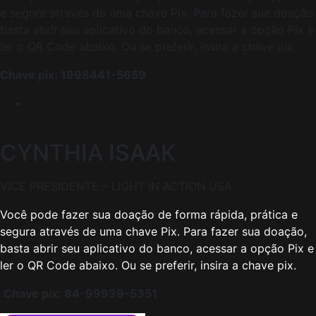
e segura através de uma chave Pix. Para fazer sua doação
basta abrir seu aplicativo do banco, acessar a opção Pix e
ler o QR Code abaixo. Ou se preferir, insira a chave pix.
Chave pix: 1998441-5659
CYNTHIA ISAAK
VICE PRESIDENTE – LIGHT IN ACTION USA
Você pode fazer sua doação de forma rápida, prática e
segura através de uma chave Pix. Para fazer sua doação,
basta abrir seu aplicativo do banco, acessar a opção Pix e
ler o QR Code abaixo. Ou se preferir, insira a chave pix.
Chave pix: 84-99939-5351