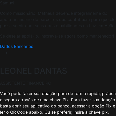
Samuel.
Como missionário, Matheus depende integralmente do
apoio financeiro de parceiros que contribuem para que ele
possa servir com seus dons e habilidades na Luz em Ação.
Se desejar apoiá-lo, inscreva-se agora como mantenedor!
Dados Bancários
LEONEL DANTAS
ASSISTENTE FINANCEIRO
Você pode fazer sua doação para de forma rápida, prática
e segura através de uma chave Pix. Para fazer sua doação
basta abrir seu aplicativo do banco, acessar a opção Pix e
ler o QR Code abaixo. Ou se preferir, insira a chave pix.