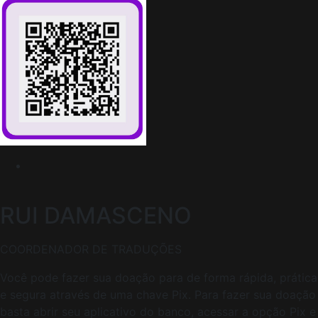
RUI DAMASCENO
COORDENADOR DE TRADUÇÕES
Você pode fazer sua doação para de forma rápida, prática
e segura através de uma chave Pix. Para fazer sua doação
basta abrir seu aplicativo do banco, acessar a opção Pix e