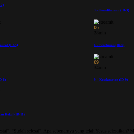
-2)
3 – Pemeliharaan (ID-3)
06
28min
aurat (ID-5)
6 – Penebusan (ID-6)
09
34min
ID-8)
9 – Keselamatan (ID-9)
an Kekal (ID-11)
lestai”, “Sudah selesai”. Apa sebenarnya yang telah Yesus selesaikan