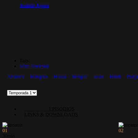
Assistir Agora
Tags:
Série Tetelestai
Amárico
Húngaro
Hausa
Bengali
Isaan
Hindi
Punja
EPISÓDIOS
LINKS & DOWNLOADS
01
02
30min