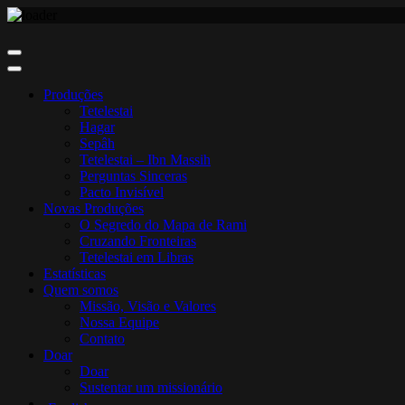
Skip
to
content
Produções
Tetelestai
Hagar
Sepâh
Tetelestai – Ibn Massih
Perguntas Sinceras
Pacto Invisível
Novas Produções
O Segredo do Mapa de Rami
Cruzando Fronteiras
Tetelestai em Libras
Estatísticas
Quem somos
Missão, Visão e Valores
Nossa Equipe
Contato
Doar
Doar
Sustentar um missionário