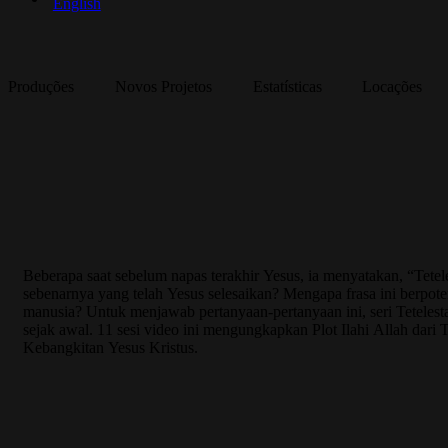
English
Produções
Novos Projetos
Estatísticas
Locações
Tetelestai Bahasa Indonésio
Beberapa saat sebelum napas terakhir Yesus, ia menyatakan, “Tetel
sebenarnya yang telah Yesus selesaikan? Mengapa frasa ini berpot
manusia? Untuk menjawab pertanyaan-pertanyaan ini, seri Teteles
sejak awal. 11 sesi video ini mengungkapkan Plot Ilahi Allah dar
Kebangkitan Yesus Kristus.