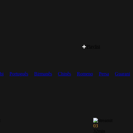
Playlist
bi
Português
Birmanês
Chinês
Romeno
Persa
Guarani
03
32min