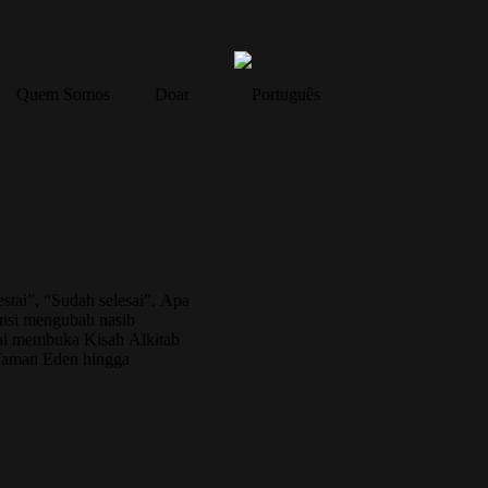
Quem Somos
Doar
estai”, “Sudah selesai”. Apa
ensi mengubah nasib
tai membuka Kisah Alkitab
i Taman Eden hingga