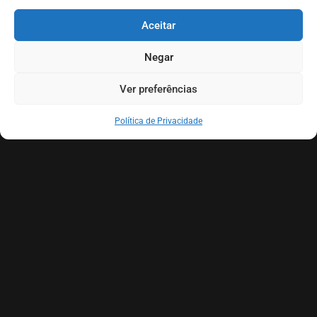
Aceitar
CONTATO
Negar
QUEM SOMOS
Ver preferências
Política de Privacidade
29min
2 – Promisiunea (RO-2)
03
PARCEIROS