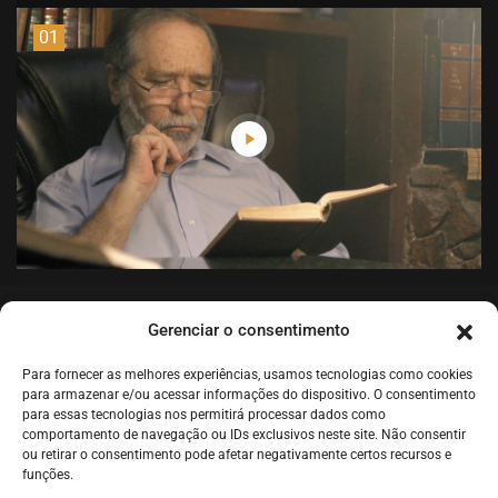
01
30min
Gerenciar o consentimento
1 – La început (RO-1)
Para fornecer as melhores experiências, usamos tecnologias como cookies
para armazenar e/ou acessar informações do dispositivo. O consentimento
para essas tecnologias nos permitirá processar dados como
comportamento de navegação ou IDs exclusivos neste site. Não consentir
02
ou retirar o consentimento pode afetar negativamente certos recursos e
funções.